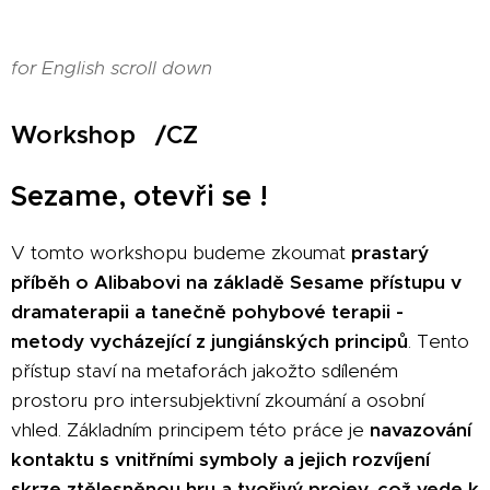
for English scroll down
Workshop /CZ
Sezame, otevři se !
V tomto workshopu budeme zkoumat
prastarý
příběh o Alibabovi na základě Sesame přístupu v
dramaterapii a tanečně pohybové terapii -
metody vycházející z jungiánských principů
. Tento
přístup staví na metaforách jakožto sdíleném
prostoru pro intersubjektivní zkoumání a osobní
vhled. Základním principem této práce je
navazování
kontaktu s vnitřními symboly a jejich rozvíjení
skrze ztělesněnou hru a tvořivý projev, což vede k