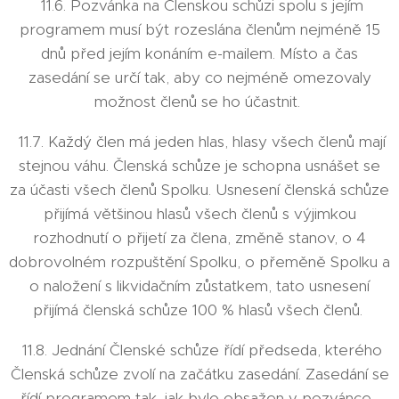
11.6. Pozvánka na Členskou schůzi spolu s jejím
programem musí být rozeslána členům nejméně 15
dnů před jejím konáním e-mailem. Místo a čas
zasedání se určí tak, aby co nejméně omezovaly
možnost členů se ho účastnit.
11.7. Každý člen má jeden hlas, hlasy všech členů mají
stejnou váhu. Členská schůze je schopna usnášet se
za účasti všech členů Spolku. Usnesení členská schůze
přijímá většinou hlasů všech členů s výjimkou
rozhodnutí o přijetí za člena, změně stanov, o 4
dobrovolném rozpuštění Spolku, o přeměně Spolku a
o naložení s likvidačním zůstatkem, tato usnesení
přijímá členská schůze 100 % hlasů všech členů.
11.8. Jednání Členské schůze řídí předseda, kterého
Členská schůze zvolí na začátku zasedání. Zasedání se
řídí programem tak, jak bylo obsažen v pozvánce.