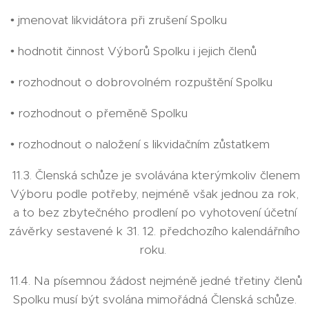
• jmenovat likvidátora při zrušení Spolku
• hodnotit činnost Výborů Spolku i jejich členů
• rozhodnout o dobrovolném rozpuštění Spolku
• rozhodnout o přeměně Spolku
• rozhodnout o naložení s likvidačním zůstatkem
11.3. Členská schůze je svolávána kterýmkoliv členem
Výboru podle potřeby, nejméně však jednou za rok,
a to bez zbytečného prodlení po vyhotovení účetní
závěrky sestavené k 31. 12. předchozího kalendářního
roku.
11.4. Na písemnou žádost nejméně jedné třetiny členů
Spolku musí být svolána mimořádná Členská schůze.