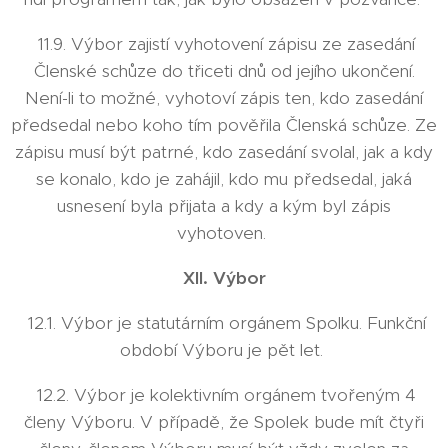
11.9. Výbor zajistí vyhotovení zápisu ze zasedání
Členské schůze do třiceti dnů od jejího ukončení.
Není-li to možné, vyhotoví zápis ten, kdo zasedání
předsedal nebo koho tím pověřila Členská schůze. Ze
zápisu musí být patrné, kdo zasedání svolal, jak a kdy
se konalo, kdo je zahájil, kdo mu předsedal, jaká
usnesení byla přijata a kdy a kým byl zápis
vyhotoven.
XII. Výbor
12.1. Výbor je statutárním orgánem Spolku. Funkční
období Výboru je pět let.
12.2. Výbor je kolektivním orgánem tvořeným 4
členy Výboru. V případě, že Spolek bude mít čtyři