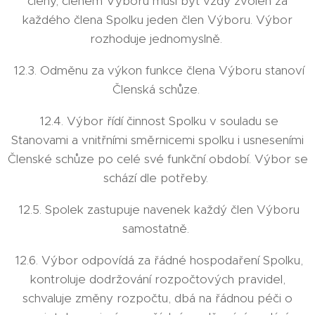
členy, členem Výboru musí být vždy zvolen za
každého člena Spolku jeden člen Výboru. Výbor
rozhoduje jednomyslně.
12.3. Odměnu za výkon funkce člena Výboru stanoví
Členská schůze.
12.4. Výbor řídí činnost Spolku v souladu se
Stanovami a vnitřními směrnicemi spolku i usneseními
Členské schůze po celé své funkční období. Výbor se
schází dle potřeby.
12.5. Spolek zastupuje navenek každý člen Výboru
samostatně.
12.6. Výbor odpovídá za řádné hospodaření Spolku,
kontroluje dodržování rozpočtových pravidel,
schvaluje změny rozpočtu, dbá na řádnou péči o