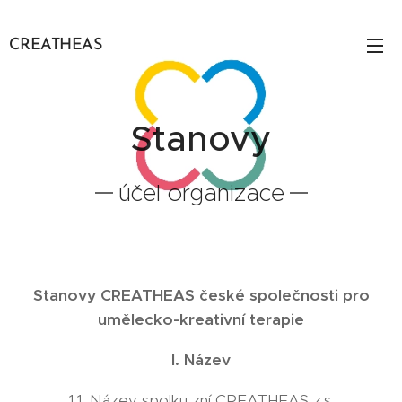
CREATHEAS
Stanovy
účel organizace
Stanovy CREATHEAS české společnosti pro
umělecko-kreativní terapie
I. Název
1.1. Název spolku zní CREATHEAS z.s.