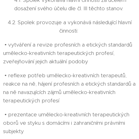
4.1. Spolek vykonává hlavní činnosti za účelem
dosažení svého účelu dle čl. III těchto stanov.
4.2. Spolek provozuje a vykonává následující hlavní
činnosti:
• vytváření a revize profesních a etických standardů
umělecko-kreativních terapeutických profesí,
zveřejňování jejich aktuální podoby
• reflexe potřeb umělecko-kreativních terapeutů,
reakce na ně, hájení profesních a etických standardů a
na ně navazujících zájmů umělecko-kreativních
terapeutických profesí
• prezentace umělecko-kreativních terapeutických
oborů ve styku s domácími i zahraničními právními
subjekty