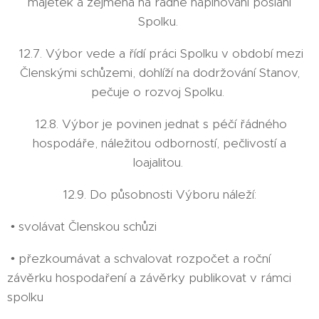
majetek a zejména na řádné naplňování poslání
Spolku.
12.7. Výbor vede a řídí práci Spolku v období mezi
Členskými schůzemi, dohlíží na dodržování Stanov,
pečuje o rozvoj Spolku.
12.8. Výbor je povinen jednat s péčí řádného
hospodáře, náležitou odborností, pečlivostí a
loajalitou.
12.9. Do působnosti Výboru náleží:
• svolávat Členskou schůzi
• přezkoumávat a schvalovat rozpočet a roční
závěrku hospodaření a závěrky publikovat v rámci
spolku