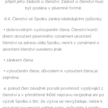
přijetí jeho žádosti o členství. Žádost o členství musí
být podána v písemné formě.
6.4. Členství ve Spolku zaniká následujícími způsoby:
• dobrovolným vystoupením člena. Členství končí
dnem doručení písemného oznámení ukončení
členství na adresu sídla Spolku, není-li v oznámení o
ukončení členství uvedeno jinak
• zánikem člena
• vyloučením člena; důvodem k vyloučení člena je
zejména:
a. pokud člen závažně porušil povinnost vyplývající z
členství a v přiměřené lhůtě nápravu nezjednal ani po
výzvě Spolku s tím, že výzva se nevyžaduje, nelze-li
porušení povinnosti odčinit nebo způsobilo-li spolku