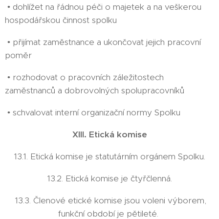
• dohlížet na řádnou péči o majetek a na veškerou
hospodářskou činnost spolku
• přijímat zaměstnance a ukončovat jejich pracovní
poměr
• rozhodovat o pracovních záležitostech
zaměstnanců a dobrovolných spolupracovníků
• schvalovat interní organizační normy Spolku
XIII. Etická komise
13.1. Etická komise je statutárním orgánem Spolku.
13.2. Etická komise je čtyřčlenná.
13.3. Členové etické komise jsou voleni výborem,
funkční období je pětileté.