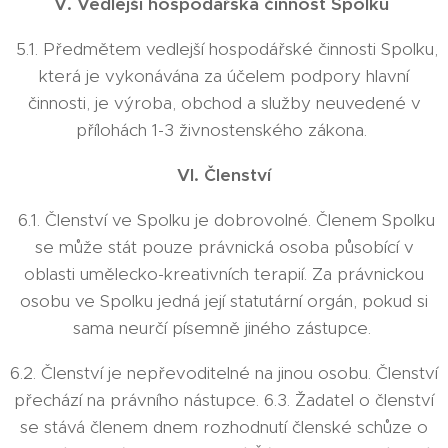
V. Vedlejší hospodářská činnost Spolku
5.1. Předmětem vedlejší hospodářské činnosti Spolku,
která je vykonávána za účelem podpory hlavní
činnosti, je výroba, obchod a služby neuvedené v
přílohách 1-3 živnostenského zákona.
VI. Členství
6.1. Členství ve Spolku je dobrovolné. Členem Spolku
se může stát pouze právnická osoba působící v
oblasti umělecko-kreativních terapií. Za právnickou
osobu ve Spolku jedná její statutární orgán, pokud si
sama neurčí písemně jiného zástupce.
6.2. Členství je nepřevoditelné na jinou osobu. Členství
přechází na právního nástupce. 6.3. Žadatel o členství
se stává členem dnem rozhodnutí členské schůze o