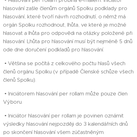
• Hlasování per rollam probíhá e-mailem. Iniciátor
hlasování zašle členům orgánů Spolku podklady pro
hlasování, které tvoří návrh rozhodnutí, o němž má
orgán Spolku rozhodnout, lhůta, ve které je možné
hlasovat a lhůta pro odpovědi na otázky položené při
hlasování. Lhůta pro hlasování musí být nejméně 5 dnů
ode dne doručení podkladů pro hlasování.
• Většina se počítá z celkového počtu hlasů všech
členů orgánu Spolku (v případě Členské schůze všech
členů Spolku).
• Iniciátorem hlasování per rollam může pouze člen
Výboru.
• Iniciátor hlasování per rollam je povinen oznámit
výsledky hlasování nejpozději do 3 kalendářních dnů
po skončení hlasování všem zúčastněným.